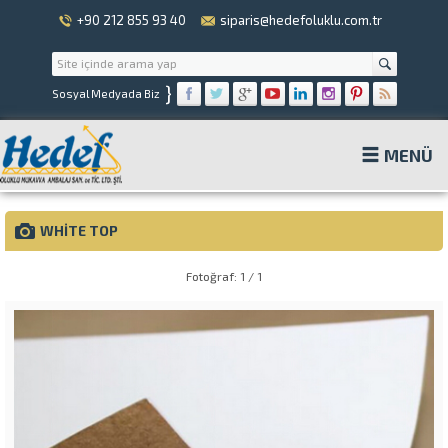
+90 212 855 93 40
siparis@hedefoluklu.com.tr
}
Sosyal Medyada Biz
MENÜ
WHITE TOP
Fotoğraf: 1 / 1